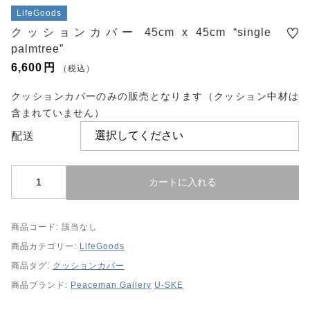
LifeGoods
クッションカバー 45cm x 45cm “single
palmtree”
6,600
円
（税込）
クッションカバーのみの販売となります（クッション中材は
含まれていません）
配送
ク
カートに入れる
ッ
シ
商品コード:
該当なし
ョ
ン
商品カテゴリー:
LifeGoods
カ
商品タグ:
クッションカバー
バ
商品ブランド:
Peaceman Gallery
U-SKE
ー