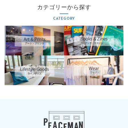
4
カテゴリーから探す
5
c
CATEGORY
m
x
4
5
c
m
"
s
i
n
g
l
e
p
a
l