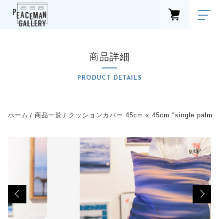
カートに商品を追加しました
FAVORITE
LOGIN
商品詳細
クッションカバー 45cm x 45cm "single
商品一覧
palmtree"
PRODUCTS
PRODUCT DETAILS
配送
新着商品
数量
NEW ITEM
カテゴリーから探す
ホーム
商品一覧
クッションカバー 45cm x 45cm "single palmtr
（税込）
CATEGORY
ショップブログ
shop blog
お知らせ
ショッピングを続ける
NEWS
最近チェックした商品
CHECKED PRODUCTS
セール
カートを確認する