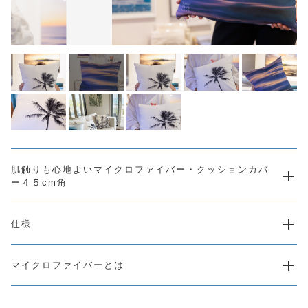
SALE
注文履歴
ORDER HISTORY
ショッピングガイド
SHOPPING GUIDE
当店について
ABOUT US
U-SKEオフィシャルサイト
u-ske.jp
よくある質問
肌触りも心地よいマイクロファイバー・クッションカバ
FAQ
ー４５cm角
お問い合わせ
CONTACT
仕様
マイクロファイバーとは
プライバシーポリシー
特定商取引法に基づく表記