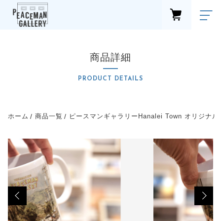
カートに商品を追加しました
FAVORITE
LOGIN
商品詳細
商品一覧
ピースマンギャラリーHanalei Town オリジナ
PRODUCTS
ルマグカップ
PRODUCT DETAILS
新着商品
数量
NEW ITEM
1,980円
（税込）
カテゴリーから探す
ホーム
商品一覧
ピースマンギャラリーHanalei Town オリジナ
CATEGORY
ショップブログ
shop blog
お知らせ
ショッピングを続ける
NEWS
最近チェックした商品
CHECKED PRODUCTS
カートを確認する
セール