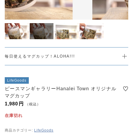
SALE
注文履歴
ORDER HISTORY
ショッピングガイド
SHOPPING GUIDE
当店について
ABOUT US
U-SKEオフィシャルサイト
毎日使えるマグカップ！ALOHA!!!
u-ske.jp
よくある質問
FAQ
LifeGoods
お問い合わせ
ピースマンギャラリーHanalei Town オリジナル
CONTACT
マグカップ
1,980
円
（税込）
在庫切れ
プライバシーポリシー
特定商取引法に基づく表記
商品カテゴリー:
LifeGoods