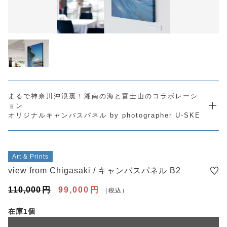
SALE
注文履歴
ORDER HISTORY
ショッピングガイド
SHOPPING GUIDE
当店について
ABOUT US
U-SKEオフィシャルサイト
まるで神奈川沖浪裏！湘南の海と富士山のコラボレーシ
u-ske.jp
ョン
オリジナルキャンバスパネル by photographer U-SKE
よくある質問
FAQ
お問い合わせ
CONTACT
Art & Prints
view from Chigasaki / キャンバスパネル B2
110,000
円
99,000
円
（税込）
プライバシーポリシー
在庫1個
特定商取引法に基づく表記