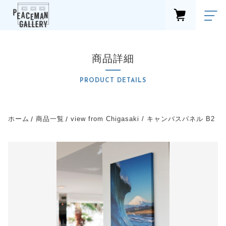
カートに商品を追加しました
FAVORITE
LOGIN
商品詳細
商品一覧
view from Chigasaki / キャンバスパネル
PRODUCTS
PRODUCT DETAILS
B2
新着商品
数量
NEW ITEM
カテゴリーから探す
ホーム
商品一覧
view from Chigasaki / キャンバスパネル B2
99,000円
（税込）
CATEGORY
ショップブログ
shop blog
お知らせ
NEWS
ショッピングを続ける
最近チェックした商品
CHECKED PRODUCTS
セール
カートを確認する